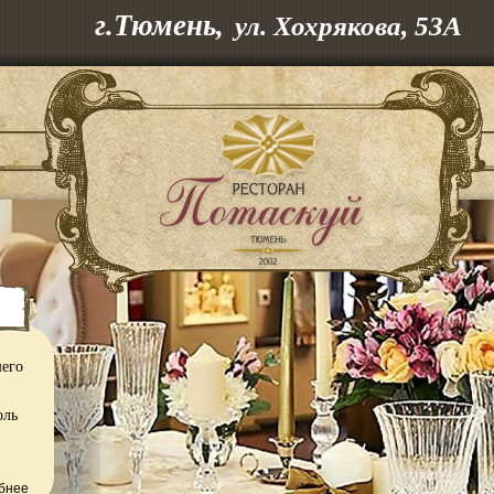
г.Тюмень,
ул. Хохрякова, 53А
шего
оль
бнее