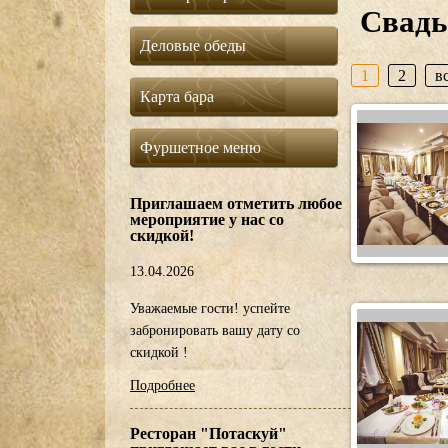
Свадь
Деловые обеды
1
2
в
Карта бара
Фуршетное меню
Приглашаем отметить любое
мероприятие у нас со
скидкой!
13.04.2026
Уважаемые гости! успейте
забронировать вашу дату со
скидкой !
Подробнее
Ресторан "Потаскуй"